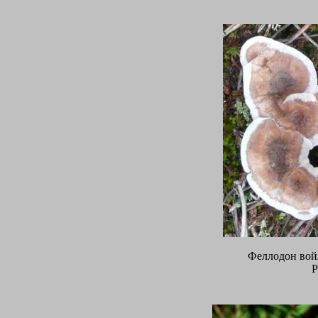
Феллодон вой
P