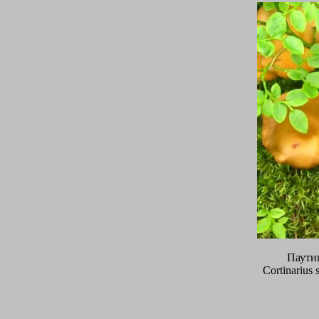
Паути
Cortinarius 