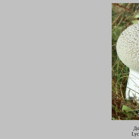
До
Lyc