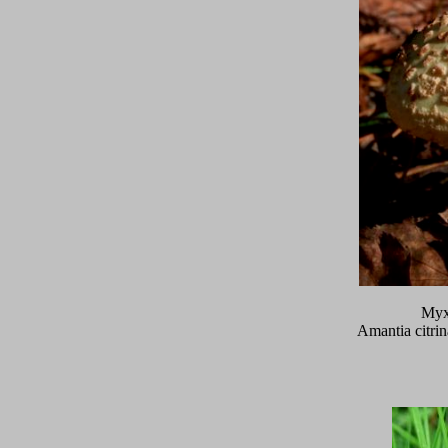
Мух
Amantia citri