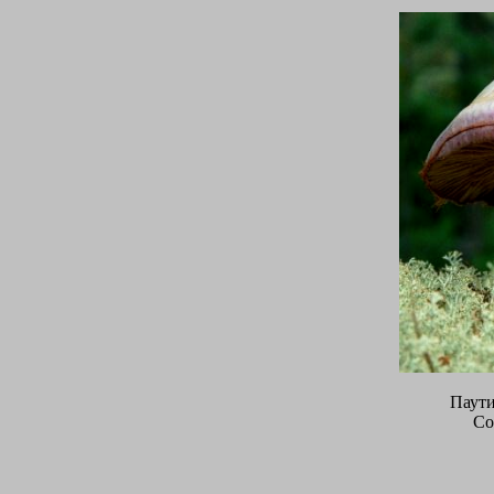
Паути
Cor