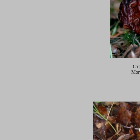
Ст
Morc