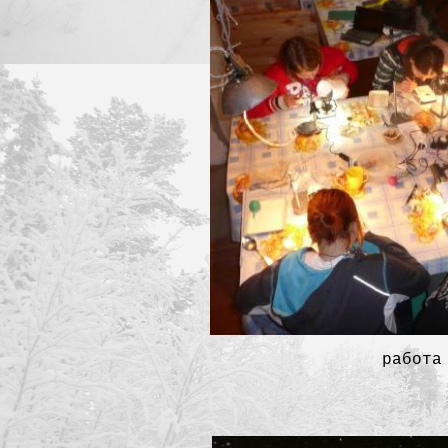
р
абота