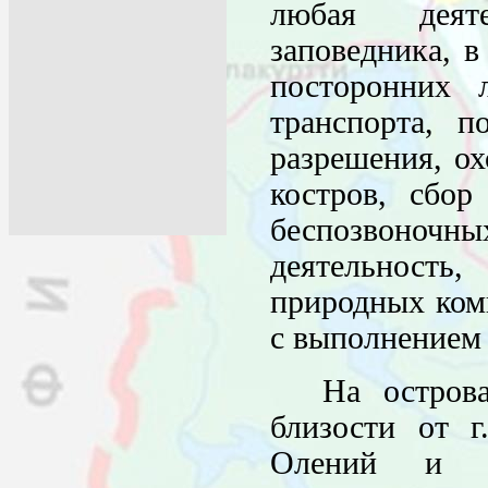
любая деяте
заповедника, в
посторонних 
транспорта, п
разрешения, ох
костров, сбор
беспозвоночн
деятельность
природных комп
с выполнением 
На остров
близости от г
Олений и ча