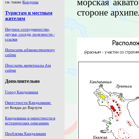
морская акват
стороне архипе