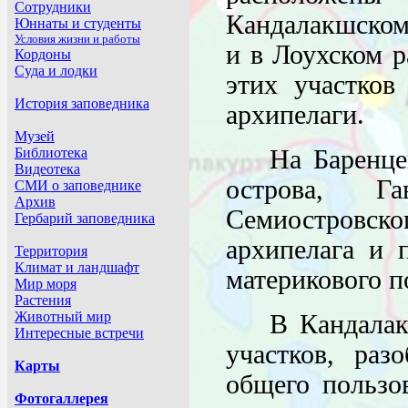
Кандалакшском
и в Лоухском 
этих участков
архипелаги.
На Баренце
острова, Г
Семиостровс
архипелага и 
материкового п
В Кандалак
участков, раз
общего пользо