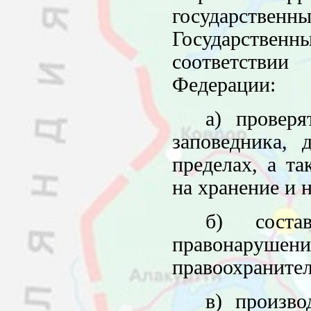
государств
Государств
соответстви
Федерации:
а) провер
заповедника, 
пределах, а т
на хранение и 
б) соста
правонаруше
правоохраните
в) произв