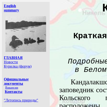
Краткая
Подробны
в Бело
Кандалак
заповедник сос
Кольского п
расположен